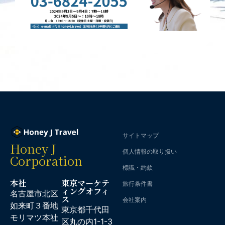
サイトマップ
Honey J
個人情報の取り扱い
Corporation
標識・約款
本社
東京マーケテ
旅行条件書
ィングオフィ
名古屋市北区
ス
会社案内
如来町３番地
東京都千代田
モリマツ本社
区丸の内1-1-3