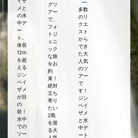
イザ
ー
グツ
メと
多数
アー
の水
のリ
で、
中デ
クエ
フォ
ー
スト
トジ
ト。
から
ェニ
体長
でき
ック
12m
た大
な旅
を超
人気
をお
える
のツ
約
ジン
アー
束！
ベイ
で
絶対
ザメ
す！
立ち
が目
ジン
寄り
の
ベイ
たい
前！
ザメ
2島
水中
と水
を巡
での
中デ
る大
ツー
ート
人気