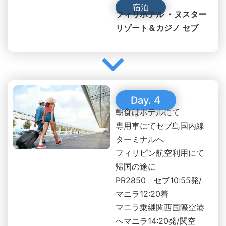
宿泊
フィリホテル ・ヌスター
リゾート＆カジノ セブ
Day. 4
朝食はホテルにて
専用車にてセブ島国内線
ターミナルへ
フィリピン航空利用にて
帰国の途に
PR2850 セブ10:55発/
マニラ12:20着
マニラ乗継関西国際空港
へマニラ14:20発/関空