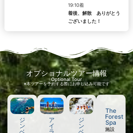
19:10着
着後、解散 ありがとう
ございました！
オプショナルツアー情報
Optional Tour
※本ツアーを予約する際にお申し込み可能です
The
Forest
ジ
ア
ジ
Spa
ン
イ
ン
施設
ベ
ラ
ベ