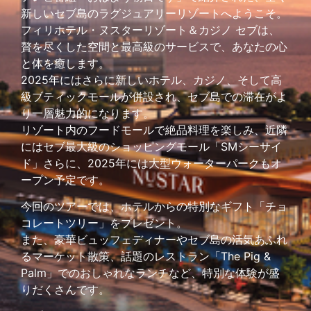
新しいセブ島のラグジュアリーリゾートへようこそ。
フィリホテル・ヌスターリゾート＆カジノ セブは、
贅を尽くした空間と最高級のサービスで、あなたの心
と体を癒します。
2025年にはさらに新しいホテル、カジノ、そして高
級ブティックモールが併設され、セブ島での滞在がよ
り一層魅力的になります。
リゾート内のフードモールで絶品料理を楽しみ、近隣
にはセブ最大級のショッピングモール「SMシーサイ
ド」さらに、2025年には大型ウォーターパークもオ
ープン予定です。
今回のツアーでは、ホテルからの特別なギフト「チョ
コレートツリー」をプレゼント。
また、豪華ビュッフェディナーやセブ島の活気あふれ
るマーケット散策、話題のレストラン「The Pig &
Palm」でのおしゃれなランチなど、特別な体験が盛
りだくさんです。