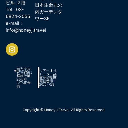
ビル ２階
日本生命丸の
Tel : 03-
内ガーデンタ
6824-2055
ワー3F
e-mail :
info@honeyj.travel
観光庁長
ツアーオペ
官登録第1
レーター品
種旅行業
質認証制度
2149号
認証番号：
JATA正会
2025 - 078
員
Copyright © Honey J Travel. All Rights Reserved.