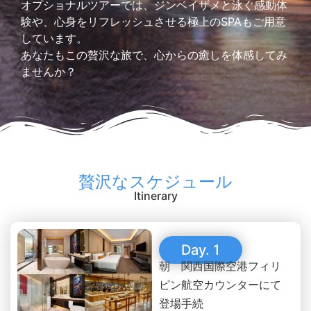
オプショナルツアーでは、ジンベイザメと泳ぐ感動体
験や、心身をリフレッシュさせる極上のSPAもご用意
しています。
あなたもこの贅沢な旅で、心からの癒しを体感してみ
ませんか？
贅沢なスケジュール
Itinerary
Day. 1
朝 関西国際空港フィリ
ピン航空カウンターにて
登場手続