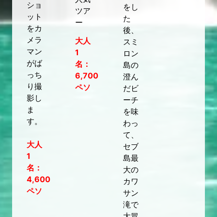
ショ
をし
ツア
ット
た
ー
をカ
後、
メラ
大人
スミ
マン
1
ロン
がば
名：
島の
っち
6,700
澄ん
り撮
ペソ
だビ
影し
ーチ
ま
を味
す。
わっ
て、
大人
セブ
1
島最
名：
大の
4,600
カワ
ペソ
サン
滝で
大冒