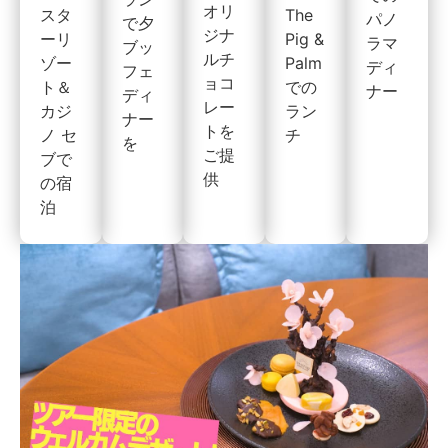
オリ
The
スタ
パノ
で夕
ジナ
Pig &
ーリ
ラマ
ブッ
ルチ
Palm
ゾー
ディ
フェ
ョコ
での
ト＆
ナー
ディ
レー
ラン
カジ
ナー
トを
チ
ノ セ
を
ご提
ブで
供
の宿
泊