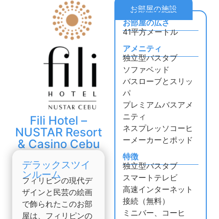
お部屋の施設
お部屋の広さ
41平方メートル
アメニティ
独立型バスタブ
ソファベッド
バスローブとスリッ
パ
プレミアムバスアメ
ニティ
Fili Hotel –
ネスプレッソコーヒ
NUSTAR Resort
ーメーカーとポッド
& Casino Cebu
特徴
デラックスツイ
独立型バスタブ
ンルーム
スマートテレビ
フィリピンの現代デ
高速インターネット
ザインと民芸の絵画
接続（無料）
で飾られたこのお部
ミニバー、コーヒ
屋は、フィリピンの