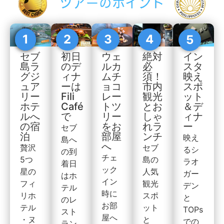
1
1
2
3
4
5
絶対
イン
セブ
初日
ウェ
必
スタ
島ラ
のデ
ルカ
須！
映え
グジ
ィナ
ムチ
市内
スポ
ュア
ーは
ョコ
観光
ット
リー
Fili
レー
とお
＆デ
ホテ
Café
トツ
しゃ
ィナ
ルへ
で
リー
れラ
ー
の宿
をお
セブ
ンチ
泊
部屋
映え
島へ
へ
セブ
贅沢
るシ
の到
チェ
島の
5つ
ラオ
着日
ック
人気
星の
ガー
はホ
イン
観光
フィ
デン
テル
時に
スポ
リホ
と
のレ
お部
ット
テル
TOPs
スト
屋へ
と
・ヌ
での
ラン