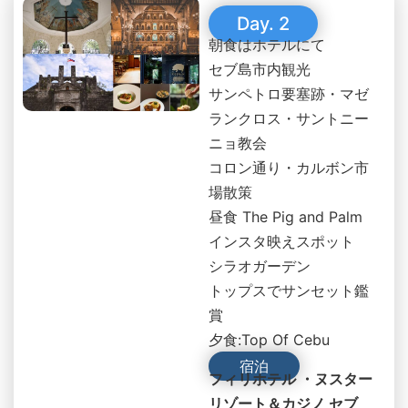
Day. 2
朝食はホテルにて
セブ島市内観光
サンペトロ要塞跡・マゼ
ランクロス・サントニー
ニョ教会
コロン通り・カルボン市
場散策
昼食 The Pig and Palm
インスタ映えスポット
シラオガーデン
トップスでサンセット鑑
賞
夕食:Top Of Cebu
宿泊
フィリホテル ・ヌスター
リゾート＆カジノ セブ