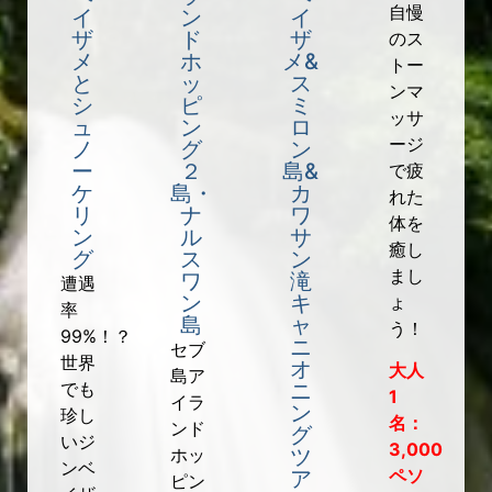
自慢
イ
ン
イ
ザ
ド
ザ
のス
メ
ホ
メ&
トー
と
ッ
ス
ンマ
シ
ピ
ミ
ッサ
ュ
ン
ロ
ージ
ノ
グ
ン
ー
２
島&
で疲
ケ
島・
カ
れた
リ
ナ
ワ
体を
ン
ル
サ
癒し
グ
ス
ン
まし
ワ
滝
遭遇
ン
キ
ょ
率
島
ャ
う！
99%！？
ニ
セブ
世界
オ
大人
島ア
でも
ニ
1
イラ
ン
珍し
名：
ンド
グ
いジ
3,000
ホッ
ツ
ンベ
ペソ
ア
ピン