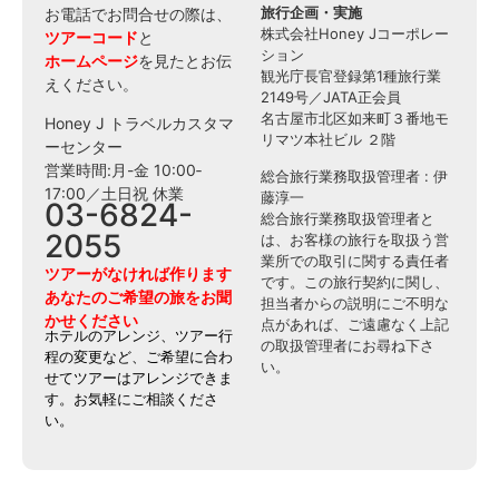
旅行企画・実施
お電話でお問合せの際は、
株式会社Honey Jコーポレー
ツアーコード
と
ション
ホームページ
を見たとお伝
観光庁長官登録第1種旅行業
えください。
2149号／JATA正会員
名古屋市北区如来町３番地モ
Honey J トラベルカスタマ
リマツ本社ビル ２階
ーセンター
営業時間:月-金 10:00‐
総合旅行業務取扱管理者 : 伊
17:00／土日祝 休業
藤淳一
03-6824-
総合旅行業務取扱管理者と
2055
は、お客様の旅行を取扱う営
業所での取引に関する責任者
ツアーがなければ作ります
です。この旅行契約に関し、
あなたのご希望の旅をお聞
担当者からの説明にご不明な
かせください
点があれば、ご遠慮なく上記
ホテルのアレンジ、ツアー行
の取扱管理者にお尋ね下さ
程の変更など、ご希望に合わ
い。
せてツアーはアレンジできま
す。お気軽にご相談くださ
い。