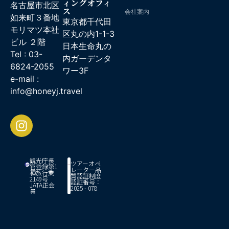
ィングオフィ
名古屋市北区
ス
会社案内
如来町３番地
東京都千代田
モリマツ本社
区丸の内1-1-3
ビル ２階
日本生命丸の
Tel : 03-
内ガーデンタ
6824-2055
ワー3F
e-mail :
info@honeyj.travel
観光庁長
ツアーオペ
官登録第1
レーター品
種旅行業
質認証制度
2149号
認証番号：
JATA正会
2025 - 078
員