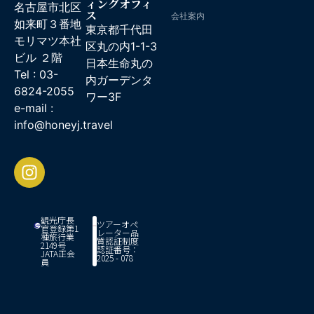
ィングオフィ
名古屋市北区
ス
会社案内
如来町３番地
東京都千代田
モリマツ本社
区丸の内1-1-3
ビル ２階
日本生命丸の
Tel : 03-
内ガーデンタ
6824-2055
ワー3F
e-mail :
info@honeyj.travel
観光庁長
ツアーオペ
官登録第1
レーター品
種旅行業
質認証制度
2149号
認証番号：
JATA正会
2025 - 078
員