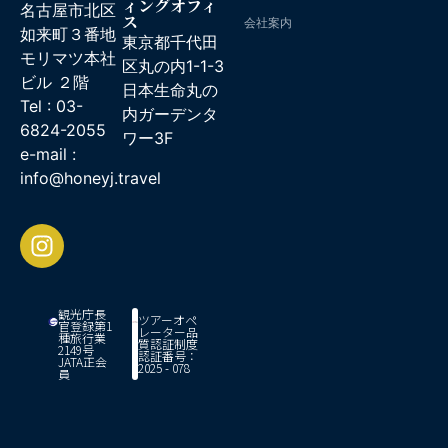
ィングオフィ
名古屋市北区
ス
会社案内
如来町３番地
東京都千代田
モリマツ本社
区丸の内1-1-3
ビル ２階
日本生命丸の
Tel : 03-
内ガーデンタ
6824-2055
ワー3F
e-mail :
info@honeyj.travel
観光庁長
ツアーオペ
官登録第1
レーター品
種旅行業
質認証制度
2149号
認証番号：
JATA正会
2025 - 078
員