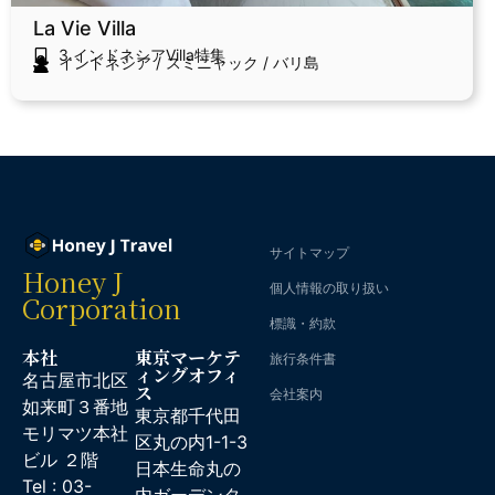
La Vie Villa
3.インドネシアVilla特集
インドネシア
/
スミニャック
/
バリ島
サイトマップ
Honey J
個人情報の取り扱い
Corporation
標識・約款
本社
東京マーケテ
旅行条件書
ィングオフィ
名古屋市北区
ス
会社案内
如来町３番地
東京都千代田
モリマツ本社
区丸の内1-1-3
ビル ２階
日本生命丸の
Tel : 03-
内ガーデンタ