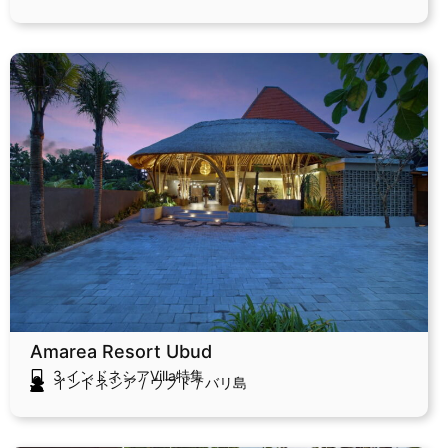
Amarea Resort Ubud
3.インドネシアVilla特集
インドネシア
/
ウブド
/
バリ島