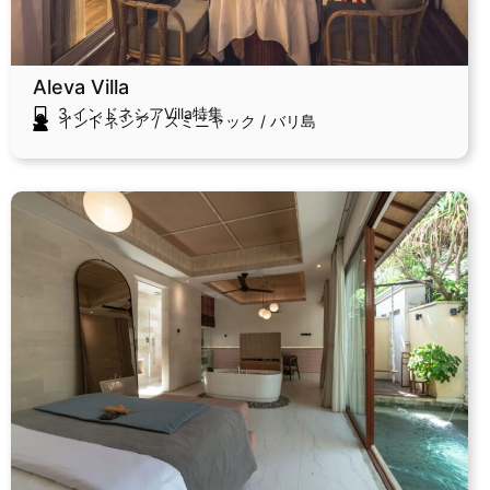
Aleva Villa
3.インドネシアVilla特集
インドネシア
/
スミニャック
/
バリ島