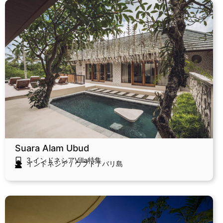
Suara Alam Ubud
3.インドネシアVilla特集
インドネシア
/
ウブド
/
バリ島