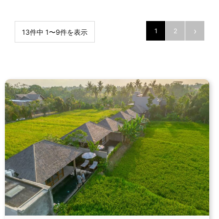
›
1
2
13件中 1〜9件を表示