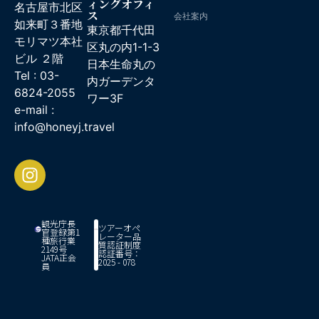
ィングオフィ
名古屋市北区
ス
会社案内
如来町３番地
東京都千代田
モリマツ本社
区丸の内1-1-3
ビル ２階
日本生命丸の
Tel : 03-
内ガーデンタ
6824-2055
ワー3F
e-mail :
info@honeyj.travel
観光庁長
ツアーオペ
官登録第1
レーター品
種旅行業
質認証制度
2149号
認証番号：
JATA正会
2025 - 078
員