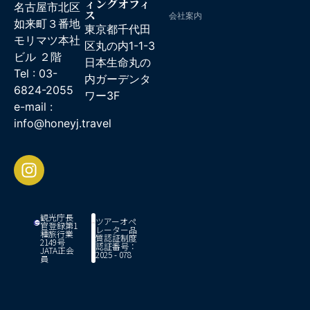
ィングオフィ
名古屋市北区
ス
会社案内
如来町３番地
東京都千代田
モリマツ本社
区丸の内1-1-3
ビル ２階
日本生命丸の
Tel : 03-
内ガーデンタ
6824-2055
ワー3F
e-mail :
info@honeyj.travel
観光庁長
ツアーオペ
官登録第1
レーター品
種旅行業
質認証制度
2149号
認証番号：
JATA正会
2025 - 078
員