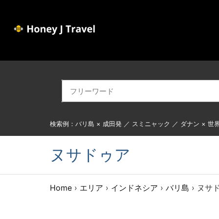
検索例：バリ島 × 成田発 ／ スミニャック ／ ダナン × 世
ヌサドゥア
Home
›
エリア
›
インドネシア
›
バリ島
›
ヌサ